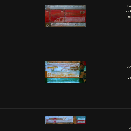
Tw
vla
e
kl
va
k