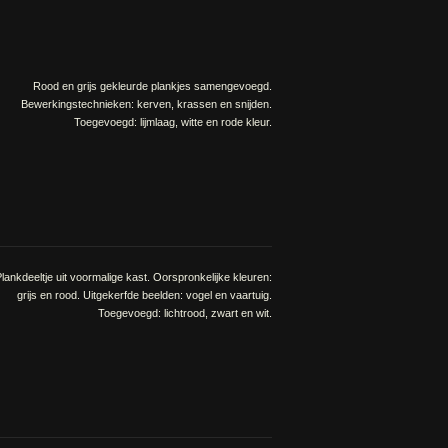
Rood en grijs gekleurde plankjes samengevoegd.
Bewerkingstechnieken: kerven, krassen en snijden.
Toegevoegd: lijmlaag, witte en rode kleur.
lankdeeltje uit voormalige kast. Oorspronkelijke kleuren:
grijs en rood. Uitgekerfde beelden: vogel en vaartuig.
Toegevoegd: lichtrood, zwart en wit.