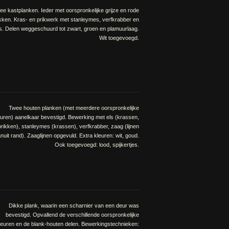
ee kastplanken. Ieder met oorspronkelijke grijze en rode
kken. Kras- en prikwerk met stanleymes, verfkrabber en
ls. Delen weggeschuurd tot zwart, groen en plamuurlaag.
Wit toegevoegd.
Twee houten planken (met meerdere oorspronkelijke
euren) aanelkaar bevestigd. Bewerking met els (krassen,
prikken), stanleymes (krassen), verfkrabber, zaag (lijnen
nuit rand). Zaaglijnen opgevuld. Extra kleuren: wit, goud.
Ook toegevoegd: lood, spijkertjes.
Dikke plank, waarin een scharnier van een deur was
bevestigd. Opvallend de verschillende oorspronkelijke
leuren en de blank-houten delen. Bewerkingstechnieken: