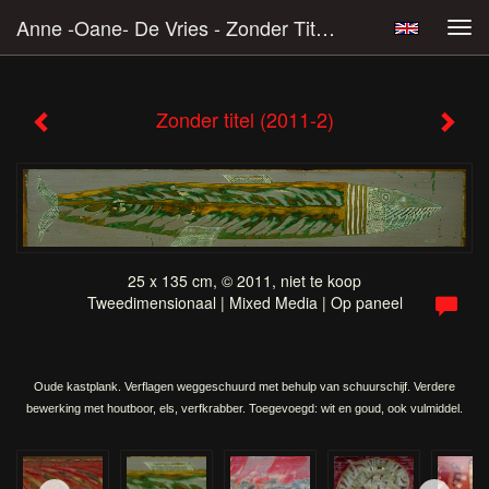
Anne -Oane- De Vries - Zonder Titel (2011-2)
Tog
navi
Zonder titel (2011-2)
25 x 135 cm, © 2011, niet te koop
Tweedimensionaal | Mixed Media | Op paneel
Oude kastplank. Verflagen weggeschuurd met behulp van schuurschijf. Verdere
bewerking met houtboor, els, verfkrabber. Toegevoegd: wit en goud, ook vulmiddel.